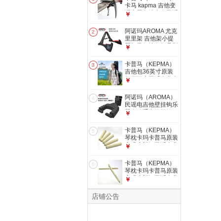
卡马 kapma 吉他变
调夹黑色锌合金民谣
￥
电吉它通用变音夹
黑色 变调夹
阿诺玛AROMA 尤克
2
里里架 吉他架小提
琴架子便捷可折叠型
￥
吉他款AGS-03
卡普马（KEPMA）
3
吉他包36英寸原装
加厚双肩民谣古典木
￥
吉他通用背包 36英
寸【ES36】原装吉
阿诺玛（AROMA）
4
他包
民谣电吉他壁挂钩乐
器自动重力锁挂钩吊
￥
挂琴行壁挂墙挂式吉
他支架 AH-89S【自
卡普马（KEPMA）
5
动重力锁壁挂架】
琴枕卡玛卡普马原装
高强度塑钢民谣古典
￥
系列木吉他上下套枕
吉他上枕
卡普马（KEPMA）
6
琴枕卡玛卡普马原装
高强度塑钢民谣古典
￥
系列木吉他上下套枕
吉他下枕
店铺公告