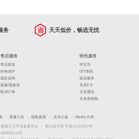
服务
天天低价，畅选无忧
售后服务
特色服务
售后政策
夺宝岛
价格保护
DIY装机
退款说明
延保服务
返修/退换货
京东E卡
取消订单
京东通信
京鱼座智能
测
|
质量公告
|
隐私政策
|
京东公益
|
Media & IR
交易第三方平台备案凭证
|
新出发京零 字第大120007号
06561155