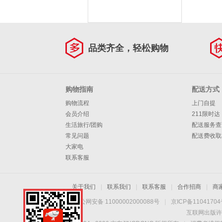
品类齐全，轻松购物
购物指南
配送方式
购物流程
上门自提
会员介绍
211限时达
生活旅行/团购
配送服务查
常见问题
配送费收取
大家电
联系客服
关于我们
|
联系我们
|
联系客服
|
合作招商
|
商
京公网安备 11000002000088号
|
京ICP备1104170
互联网出版许