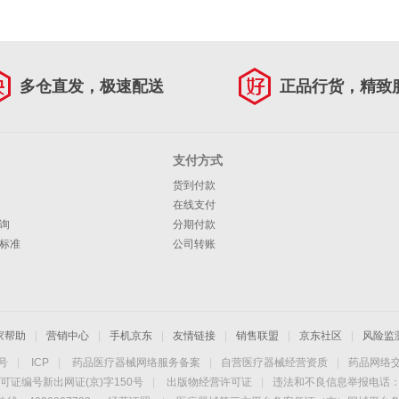
多仓直发，极速配送
正品行货，精致
支付方式
货到付款
在线支付
询
分期付款
标准
公司转账
家帮助
|
营销中心
|
手机京东
|
友情链接
|
销售联盟
|
京东社区
|
风险监
4号
|
ICP
|
药品医疗器械网络服务备案
|
自营医疗器械经营资质
|
药品网络
可证编号新出网证(京)字150号
|
出版物经营许可证
|
违法和不良信息举报电话：40