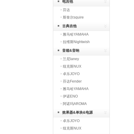
电吉他
芬达
斯奎尔squire
古典吉他
雅马哈YAMAHA
拉维斯Nightwish
音箱&音响
兰尼laney
纽克斯NUX
卓乐JOYO
芬达Fender
雅马哈YAMAHA
伊诺ENO
阿诺玛AROMA
效果器&单块&电源
卓乐JOYO
纽克斯NUX