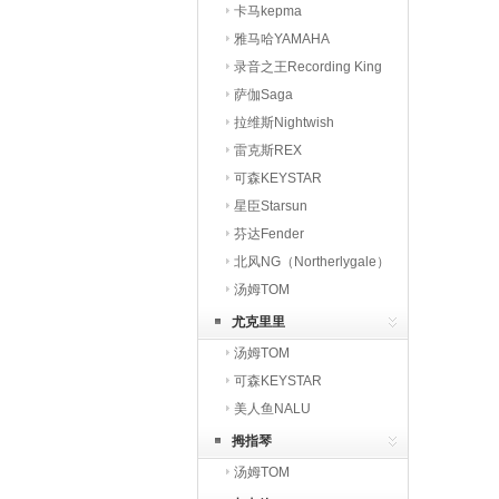
卡马kepma
雅马哈YAMAHA
录音之王Recording King
萨伽Saga
拉维斯Nightwish
雷克斯REX
可森KEYSTAR
星臣Starsun
芬达Fender
北风NG（Northerlygale）
汤姆TOM
尤克里里
汤姆TOM
可森KEYSTAR
美人鱼NALU
拇指琴
汤姆TOM