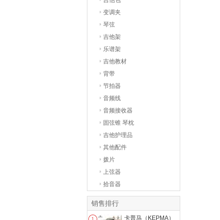
吉他包
变调夹
琴弦
吉他架
乐谱架
吉他教材
背带
节拍器
音频线
音频接收器
固弦锥 琴枕
吉他护理品
其他配件
拨片
上弦器
拾音器
销售排行
卡普马（KEPMA）
1