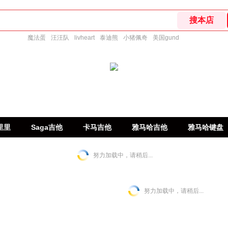
魔法蛋
汪汪队
livheart
泰迪熊
小猪佩奇
美国gund
里里
Saga吉他
卡马吉他
雅马哈吉他
雅马哈键盘
努力加载中，请稍后...
努力加载中，请稍后...